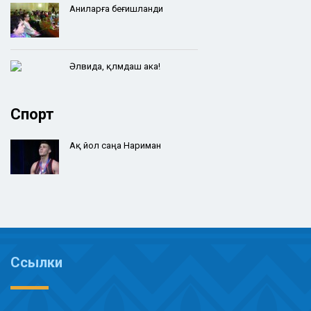
Аниларға беғишланди
Әлвида, қәләмдаш ака!
Спорт
Ақ йол саңа Нариман
Ссылки