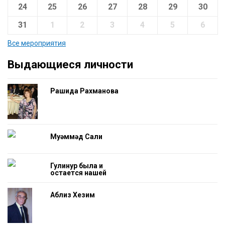
24
25
26
27
28
29
30
31
1
2
3
4
5
6
Все мероприятия
Выдающиеся личности
Рашида Рахманова
Муһәммәд Салиһ
Гулинур была и
остается нашей
гордостью
Аблиз Хезим