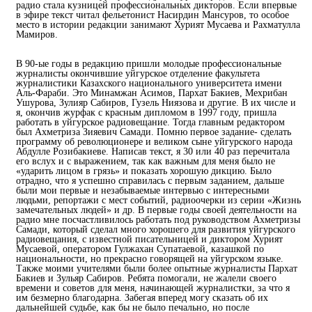
радио стала кузницей профессиональных дикторов. Если впервые
в эфире текст читал фельетонист Насирдин Мансуров, то особое
место в истории редакции занимают Хурият Мусаева и Рахматулла
Мамиров.
В 90-ые годы в редакцию пришли молодые профессиональные
журналисты окончившие уйгурское отделение факультета
журналистики Казахского национального университета имени
Аль-Фараби. Это Минамжан Асимов, Пархат Бакиев, Мехрибан
Ушурова, Зулияр Сабиров, Гузель Ниязова и другие. В их числе и
я, окончив журфак с красным дипломом в 1997 году, пришла
работать в уйгурское радиовещание. Тогда главным редактором
был Ахметриза Зияевич Самади. Помню первое задание- сделать
программу об революционере и великом сыне уйгурского народа
Абдулле Розибакиеве. Написав текст, я 30 или 40 раз перечитала
его вслух и с выражением, так как важным для меня было не
«ударить лицом в грязь» и показать хорошую дикцию. Было
отрадно, что я успешно справилась с первым заданием, дальше
были мои первые и незабываемые интервью с интересными
людьми, репортажи с мест событий, радиоочерки из серии «Жизнь
замечательных людей» и др. В первые годы своей деятельности на
радио мне посчастливилось работать под руководством Ахметризы
Самади, который сделал много хорошего для развития уйгурского
радиовещания, с известной писательницей и диктором Хурият
Мусаевой, оператором Гулжахан Супатаевой, казашкой по
национальности, но прекрасно говорящей на уйгурском языке.
Также моими учителями были более опытные журналисты Пархат
Бакиев и Зульяр Сабиров. Ребята помогали, не жалели своего
времени и советов для меня, начинающей журналистки, за что я
им безмерно благодарна. Забегая вперед могу сказать об их
дальнейшей судьбе, как бы не было печально, но после