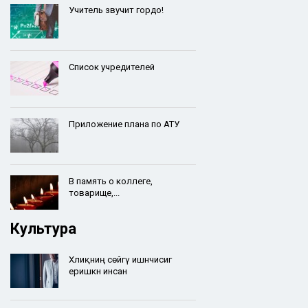
Учитель звучит гордо!
Список учредителей
Приложение плана по АТУ
В память о коллеге,
товарище,...
Культура
Хәлиқниң сөйгү ишәнчисигә
еришкән инсан