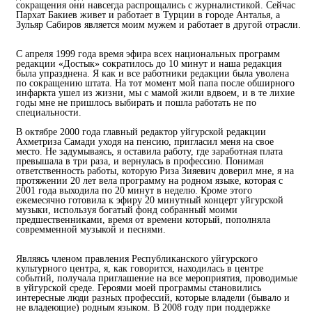
сокращения они навсегда распрощались с журналистикой. Сейчас
Пархат Бакиев живет и работает в Турции в городе Анталья, а
Зульяр Сабиров является моим мужем и работает в другой отрасли.
С апреля 1999 года время эфира всех национальных программ
редакции «Достык» сократилось до 10 минут и наша редакция
была упразднена. Я как и все работники редакции была уволена
по сокращению штата. На тот момент мой папа после обширного
инфаркта ушел из жизни, мы с мамой жили вдвоем, и в те лихие
годы мне не пришлось выбирать и пошла работать не по
специальности.
В октябре 2000 года главный редактор уйгурской редакции
Ахметриза Самади уходя на пенсию, пригласил меня на свое
место. Не задумываясь, я оставила работу, где заработная плата
превышала в три раза, и вернулась в профессию. Понимая
ответственность работы, которую Риза Зияевич доверил мне, я на
протяжении 20 лет вела программу на родном языке, которая с
2001 года выходила по 20 минут в неделю. Кроме этого
ежемесячно готовила к эфиру 20 минутный концерт уйгурской
музыки, используя богатый фонд собранный моими
предшественниками, время от времени который, пополняла
совремменной музыкой и песнями.
Являясь членом правления Республиканского уйгурского
культурного центра, я, как говорится, находилась в центре
событий, получала приглашение на все мероприятия, проводимые
в уйгурской среде. Героями моей программы становились
интересные люди разных профессий, которые владели (бывало и
не владеющие) родным языком. В 2008 году при поддержке