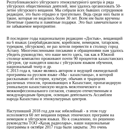
Республиканского уйгурского этнокультурного центра и ряда
уйгурских общественных деятелей, мне удалось организовать 50-
летие уйгурского вещания. Мы собрали всех бывших сотрудников
редакции, это было отрадно и трогательно. Ведь среди них были и
такие, которые не виделись более 30 лет. Всем им были вручены
Почетные грамоты и памятные подарки. Это был замечательное и
не забываемое мероприятие.
В последние годы национальную редакцию «Достык», вещающий
на 6 языках (азербайджанском, корейском, немецком, татарском,
турецком, уйгурском), не раз хотели перевести в столицу город
Астану. Многочисленными письмами и обращениями нам удалось
убедить руководство, что наше место здесь, так как в Южной
столице компактно проживают почти 90 процентов казахстанских
уйгуров, где находятся школы с уйгурским языком обучения,
национальный театр и др.
С 2013 года я, также являюсь автором и ведущей еженедельной
программы на русском языке «Мы - казахстанцы», в которой
рассказываю об истории, культуре, обычаях и традициях
различных этносов, проживающих в Казахстане, пропагандирую
уникальную казахстанскую модель межэтнического и
межконфессионального согласия, ставшую отечественным и
международным брендом, освещаю деятельность Ассамблеи
народа Казахстана и этнокультурных центров.
Наступивший 2018 год для нас юбилейный - в этом году
исполняется 60 лет вещания первых этнических программ на
немецком и уйгурском языках. Но к сожалению, по решению
руководства ТОО «Қазақ радиолары», наши национальные
программы в октябре 2017 года были закрыты. Это очень