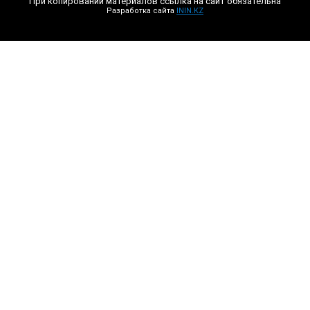
При копировании материалов ссылка на сайт обязательна
Разработка сайта
ININ.KZ