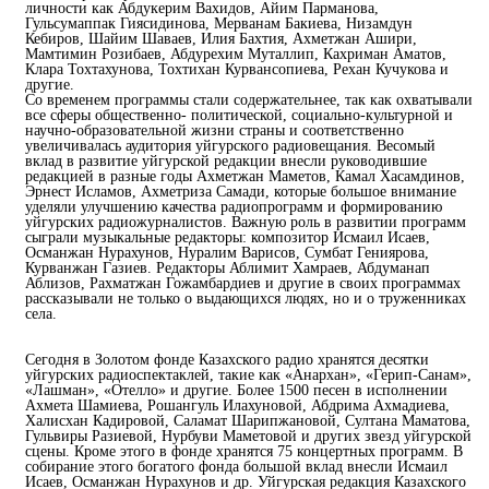
личности как Абдукерим Вахидов, Айим Парманова,
Гульсумаппак Гиясидинова, Мерванам Бакиева, Низамдун
Кебиров, Шайим Шаваев, Илия Бахтия, Ахметжан Ашири,
Мамтимин Розибаев, Абдурехим Муталлип, Кахриман Аматов,
Клара Тохтахунова, Тохтихан Курвансопиева, Рехан Кучукова и
другие.
Со временем программы стали содержательнее, так как охватывали
все сферы общественно- политической, социально-культурной и
научно-образовательной жизни страны и соответственно
увеличивалась аудитория уйгурского радиовещания. Весомый
вклад в развитие уйгурской редакции внесли руководившие
редакцией в разные годы Ахметжан Маметов, Камал Хасамдинов,
Эрнест Исламов, Ахметриза Самади, которые большое внимание
уделяли улучшению качества радиопрограмм и формированию
уйгурских радиожурналистов. Важную роль в развитии программ
сыграли музыкальные редакторы: композитор Исмаил Исаев,
Османжан Нурахунов, Нуралим Варисов, Сумбат Гениярова,
Курванжан Газиев. Редакторы Аблимит Хамраев, Абдуманап
Аблизов, Рахматжан Гожамбардиев и другие в своих программах
рассказывали не только о выдающихся людях, но и о труженниках
села.
Сегодня в Золотом фонде Казахского радио хранятся десятки
уйгурских радиоспектаклей, такие как «Анархан», «Герип-Санам»,
«Лашман», «Отелло» и другие. Более 1500 песен в исполнении
Ахмета Шамиева, Рошангуль Илахуновой, Абдрима Ахмадиева,
Халисхан Кадировой, Саламат Шарипжановой, Султана Маматова,
Гульвиры Разиевой, Нурбуви Маметовой и других звезд уйгурской
сцены. Кроме этого в фонде хранятся 75 концертных программ. В
собирание этого богатого фонда большой вклад внесли Исмаил
Исаев, Османжан Нурахунов и др. Уйгурская редакция Казахского