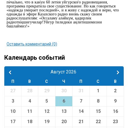
печально, что в канун 60 летия уйгурского радиовещания,
программа прекратила свое существование. Но как говориться
«надежда умирает последней», и я живу с надеждой и верю, что
однажды в эфире Казахского радио вновь скажу своим
радиослушателям: «Әссаламу аләйкүм, қәдирлик
радиотиңшиғучилар!Уйғур тилидики аңлитишимизни
башлаймиз!»
Оставить комментарий (0)
Календарь событий
Август 2026
П
В
С
Ч
П
С
В
27
28
29
30
31
1
2
3
4
5
6
7
8
9
10
11
12
13
14
15
16
17
18
19
20
21
22
23