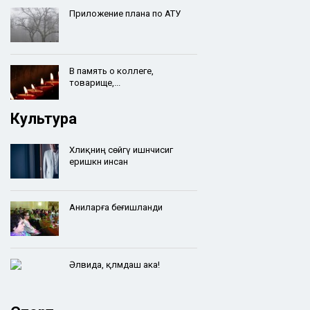
Приложение плана по АТУ
В память о коллеге,
товарище,...
Культура
Хәлиқниң сөйгү ишәнчисигә
еришкән инсан
Аниларға беғишланди
Әлвида, қәләмдаш ака!