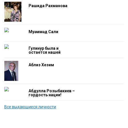
Рашида Рахманова
Муһәммәд Салиһ
Гулинур была и
остается нашей
гордостью
Аблиз Хезим
Абдулла Розыбакиев –
гордость нации!
Все выдающиеся личности