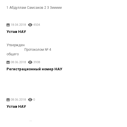
1 Абдуллам Самсаков 2 3 3иииии
18.04.2018
4504
Устав НАУ
Утвержден
Протоколом № 4
общего
собрания от 12 августа
08.06.2018
3938
2017 г. ...
Регистрационный номер НАУ
08.06.2018
0
Устав НАУ
...