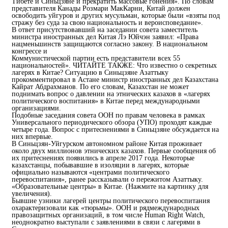
Тибете и Синьцзяне и прекратить массовые гонения». По словам
представителя Канады Розмари МакКарни, Китай должен
освободить уйгуров и других мусульман, которые были «взяты под
стражу без суда за свою национальность и вероисповедание».
В ответ присутствовавший на заседании совета заместитель
министра иностранных дел Китая Лэ Юйчэн заявил: «Права
нацменьшинств защищаются согласно закону. В национальном
конгрессе и
Коммунистической партии есть представители всех 55
национальностей». ЧИТАЙТЕ ТАКЖЕ: Что известно о секретных
лагерях в Китае? Ситуацию в Синьцзяне Азаттыку
прокомментировал в Астане министр иностранных дел Казахстана
Кайрат Абдрахманов. По его словам, Казахстан не может
поднимать вопрос о давлении на этнических казахов в «лагерях
политического воспитания» в Китае перед международными
организациями.
Подобные заседания совета ООН по правам человека в рамках
Универсального периодического обзора (УПО) проходят каждые
четыре года. Вопрос с притеснениями в Синьцзяне обсуждается на
них впервые.
В Синьцзян-Уйгурском автономном районе Китая проживает
около двух миллионов этнических казахов. Первые сообщения об
их притеснениях появились в апреле 2017 года. Некоторые
казахстанцы, побывавшие в изоляции в лагерях, которые
официально называются «центрами политического
перевоспитания», ранее рассказывали о пережитом Азаттыку.
«Образовательные центры» в Китае. (Нажмите на картинку для
увеличения).
Бывшие узники лагерей центры политического перевоспитания
охарактеризовали как «тюрьмы». ООН и рядмеждународных
правозащитных организаций, в том числе Human Right Watch,
неоднократно выступали с заявлениями в связи с лагерями в