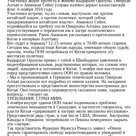
Участники акции протеста в Женеве Кыдырали Оразулы, Омирхан
Алтын и Аманжан Сейит (справа налево) держат казахстанский
флаг. 6 ноября 2018 года
Участники встречи, по их словам, выступали «не против
китайской нации, а против политики, которой сейчас
придерживаются китайские власти». Аманжол Сейит,
поднявшийся на трибуну после Омирхана Алтына, рассказал
присутствующим о пережитом им в лагере политического
перевоспитания. Ранее Аманжан рассказывал о притеснениях в
Китае в интервью Азаттыку.
Кто сидит в тюрьмах? 12-13-летние дети и 70-80-летние старики.
Сегодня мы, подвластные Китаю народы, имеющие общую судьбу,
просим, чтобы ООН потребовала от Китая прекратить эту
жестокую политику.
Кыдырали Оразулы привез с собой в Швейцарию заявления и
видеообращения казахов, родственники которых, по словам этих
людей, находятся в заточении в Китае. 5 ноября они выступили
перед представителями совета ООН по правам человека.
- Мы и проживающий в Германии этнический казах Омирхан
Алтын рассказали все подробно от имени казахов. На заседании
присутствовали и представители министерства иностранных дел
Китая. Они попытались опровергнуть сказанное нами, задавали
вопросы, - говорит он.
ТРЕБОВАНИЕ СТРАН МИРА
6 ноября внутри здания ООН также поднималась проблема
этнических меньшинств в Синьцзяне, в частности говорилось, что
власти Китая «удерживают в лагерях около миллиона мусульман».
Представители ряда стран, в том числе США, Японии, Австралии,
Канады и Германии, потребовали от Пекина немедленно закрыть
эти «лагеря».
Так представитель Франции Франсуа Ривассо заявил: «Пекин
должен гарантировать свободу вероисповедания и убеждений в