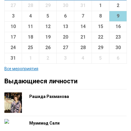
27
28
29
30
31
1
2
3
4
5
6
7
8
9
10
11
12
13
14
15
16
17
18
19
20
21
22
23
24
25
26
27
28
29
30
31
1
2
3
4
5
6
Все мероприятия
Выдающиеся личности
Рашида Рахманова
Муһәммәд Салиһ