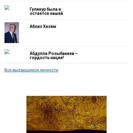
Гулинур была и
остается нашей
гордостью
Аблиз Хезим
Абдулла Розыбакиев –
гордость нации!
Все выдающиеся личности