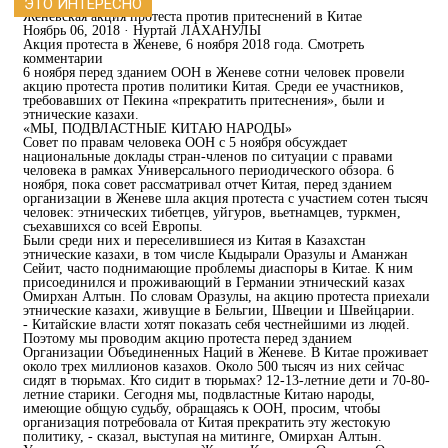
ЭТО ИНТЕРЕСНО
Женевская акция протеста против притеснений в Китае
Ноябрь 06, 2018 · Нуртай ЛАХАНУЛЫ
Акция протеста в Женеве, 6 ноября 2018 года. Смотреть
комментарии
6 ноября перед зданием ООН в Женеве сотни человек провели
акцию протеста против политики Китая. Среди ее участников,
требовавших от Пекина «прекратить притеснения», были и
этнические казахи.
«МЫ, ПОДВЛАСТНЫЕ КИТАЮ НАРОДЫ»
Совет по правам человека ООН с 5 ноября обсуждает
национальные доклады стран-членов по ситуации с правами
человека в рамках Универсального периодического обзора. 6
ноября, пока совет рассматривал отчет Китая, перед зданием
организации в Женеве шла акция протеста с участием сотен тысяч
человек: этнических тибетцев, уйгуров, вьетнамцев, туркмен,
съехавшихся со всей Европы.
Были среди них и переселившиеся из Китая в Казахстан
этнические казахи, в том числе Кыдырали Оразулы и Аманжан
Сейит, часто поднимающие проблемы диаспоры в Китае. К ним
присоединился и проживающий в Германии этнический казах
Омирхан Алтын. По словам Оразулы, на акцию протеста приехали
этнические казахи, живущие в Бельгии, Швеции и Швейцарии.
- Китайские власти хотят показать себя честнейшими из людей.
Поэтому мы проводим акцию протеста перед зданием
Организации Объединенных Наций в Женеве. В Китае проживает
около трех миллионов казахов. Около 500 тысяч из них сейчас
сидят в тюрьмах. Кто сидит в тюрьмах? 12-13-летние дети и 70-80-
летние старики. Сегодня мы, подвластные Китаю народы,
имеющие общую судьбу, обращаясь к ООН, просим, чтобы
организация потребовала от Китая прекратить эту жестокую
политику, - сказал, выступая на митинге, Омирхан Алтын.