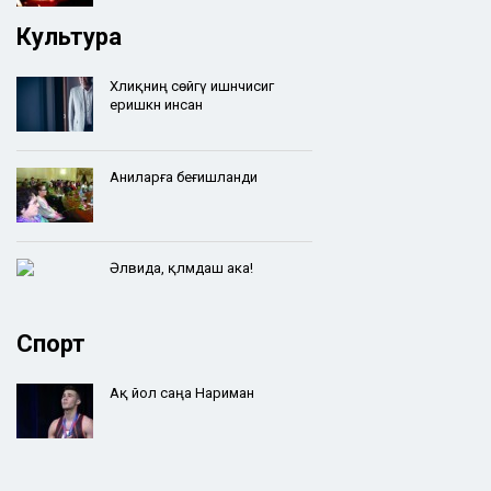
Культура
Хәлиқниң сөйгү ишәнчисигә
еришкән инсан
Аниларға беғишланди
Әлвида, қәләмдаш ака!
Спорт
Ақ йол саңа Нариман