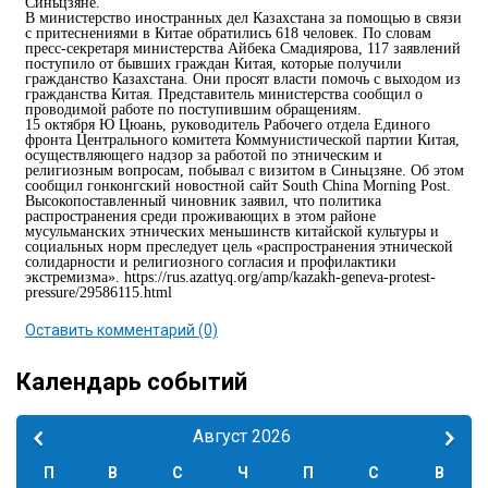
Синьцзяне.
В министерство иностранных дел Казахстана за помощью в связи
с притеснениями в Китае обратились 618 человек. По словам
пресс-секретаря министерства Айбека Смадиярова, 117 заявлений
поступило от бывших граждан Китая, которые получили
гражданство Казахстана. Они просят власти помочь с выходом из
гражданства Китая. Представитель министерства сообщил о
проводимой работе по поступившим обращениям.
15 октября Ю Цюань, руководитель Рабочего отдела Единого
фронта Центрального комитета Коммунистической партии Китая,
осуществляющего надзор за работой по этническим и
религиозным вопросам, побывал с визитом в Синьцзяне. Об этом
сообщил гонконгский новостной сайт South China Morning Post.
Высокопоставленный чиновник заявил, что политика
распространения среди проживающих в этом районе
мусульманских этнических меньшинств китайской культуры и
социальных норм преследует цель «распространения этнической
солидарности и религиозного согласия и профилактики
экстремизма». https://rus.azattyq.org/amp/kazakh-geneva-protest-
pressure/29586115.html
Оставить комментарий (0)
Календарь событий
Август 2026
П
В
С
Ч
П
С
В