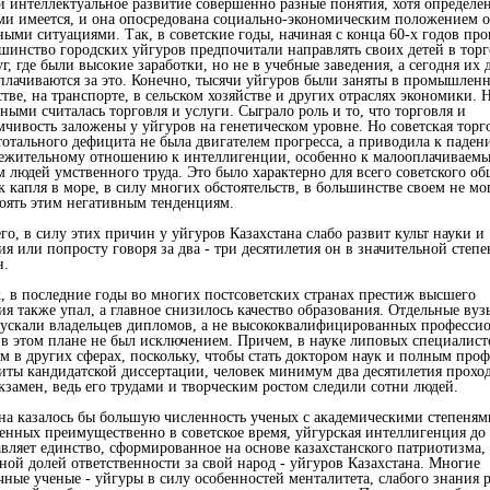
 интеллектуальное развитие совершенно разные понятия, хотя определен
и имеется, и она опосредована социально-экономическим положением 
ными ситуациями. Так, в советские годы, начиная с конца 60-х годов пр
ьшинство городских уйгуров предпочитали направлять своих детей в тор
г, где были высокие заработки, но не в учебные заведения, а сегодня их 
плачиваются за это. Конечно, тысячи уйгуров были заняты в промышленн
тве, на транспорте, в сельском хозяйстве и других отраслях экономики. 
ными считалась торговля и услуги. Сыграло роль и то, что торговля и
чивость заложены у уйгуров на генетическом уровне. Но советская торго
тотального дефицита не была двигателем прогресса, а приводила к паден
ежительному отношению к интеллигенции, особенно к малооплачиваем
м людей умственного труда. Это было характерно для всего советского об
к капля в море, в силу многих обстоятельств, в большинстве своем не мо
оять этим негативным тенденциям.
го, в силу этих причин у уйгуров Казахстана слабо развит культ науки и
ия или попросту говоря за два - три десятилетия он в значительной степ
н.
, в последние годы во многих постсоветских странах престиж высшего
ия также упал, а главное снизилось качество образования. Отдельные вуз
ускали владельцев дипломов, а не высококвалифицированных профессио
 в этом плане не был исключением. Причем, в науке липовых специалист
м в других сферах, поскольку, чтобы стать доктором наук и полным проф
иты кандидатской диссертации, человек минимум два десятилетия прохо
кзамен, ведь его трудами и творческим ростом следили сотни людей.
на казалось бы большую численность ученых с академическими степеням
енных преимущественно в советское время, уйгурская интеллигенция до 
авляет единство, сформированное на основе казахстанского патриотизма, 
ной долей ответственности за свой народ - уйгуров Казахстана. Многие
чные ученые - уйгуры в силу особенностей менталитета, слабого знания 