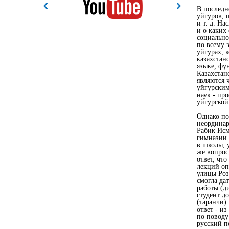
В последн
уйгуров, 
и т. д. На
и о каких 
социально
по всему 
уйгурах, к
казахстан
языке, фу
Казахстан
являются 
уйгурским
наук - пр
уйгурской
Однако по
неординар
Рабик Исм
гимназии 
в школы, 
же вопрос
ответ, чт
лекций оп
улицы Роз
смогла да
работы (д
студент д
(таранчи)
ответ - и
по поводу
русский п