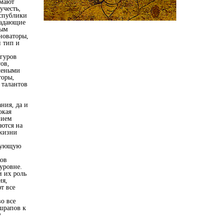
имают
учесть,
еспублики
ладающие
ным
новаторы,
й тип и
йгуров
ов,
учеными
торы,
 талантов
ния, да и
окая
нием
ются на
жизни
изующую
ков
уровне.
 их роль
ия,
т все
о все
ашрапов к
у