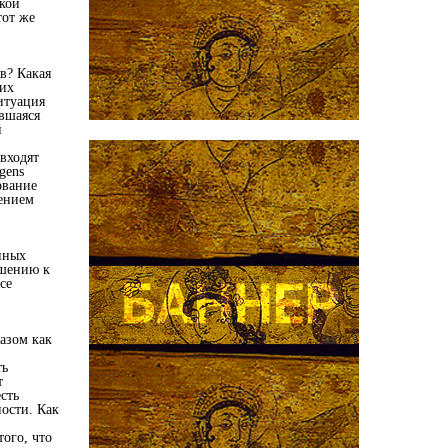
ской
тот же
в? Какая
гих
итуация
вшаяся
й
 входят
gens
ование
ением
нных
ошению к
се
азом как
ть
т
сть
ости. Как
ого, что