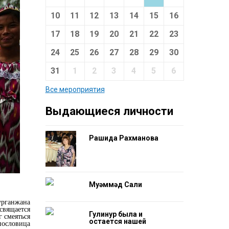
10
11
12
13
14
15
16
17
18
19
20
21
22
23
24
25
26
27
28
29
30
31
1
2
3
4
5
6
Все мероприятия
Выдающиеся личности
Рашида Рахманова
Муһәммәд Салиһ
урганжана
свящается
Гулинур была и
г смеяться
остается нашей
пословица
гордостью