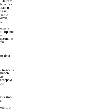
ная связь
общества
ошлого
говлю,
дети и
ости,
Но
вля, в
ию нравов
ым
щества, и
гли
ени был
ы какое-то
налов,
ов
ессором,
дил
и,
сих пор
с
родного