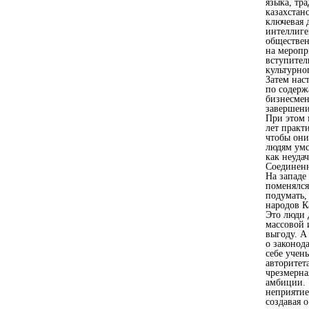
языка, тр
казахстан
ключевая 
интеллиге
обществен
на меропр
вступител
культурно
Затем нас
по содерж
бизнесмен
завершени
При этом 
лет практ
чтобы они
людям умс
как неуда
Соединенн
На западе
поменялся
подумать,
народов К
Это люди 
массовой 
выгоду. А
о законод
себе учен
авторитет
чрезмерна
амбиции. 
неприятие
создавая 