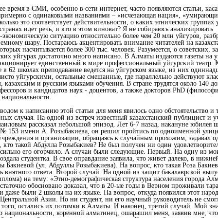
ее время в СМИ, особенно в сети интернет, часто появляются статьи, ка
примерно с одинаковыми названиями – «исчезающая нация», «умирающи
сколько это соответствует действительности, о каких этнических группах 
странах идет речь, и кто в этом виноват? Я не собираюсь анализировать
-экономическую ситуацию относительно более чем 20 млн уйгуров, разб
земному шару. Постараюсь акцентировать внимание читателей на казахст
оторых насчитывается более 300 тыс. человек. Разумеется, о советских, з
ских уйгурах достаточно много написано. В Алматы издаются газеты на 
нкционирует единственный в мире профессиональный уйгурский театр. К
е в 62 школах преподавание ведется на уйгурском языке, из них одиннад
чисто уйгурскими, остальные смешанные, где параллельно действуют кла
, казахским и русским языками обучения. В стране трудятся около 140 д
офессоров и кандидатов наук - доцентов, а также докторов PhD (философ
 национальности.
водом к написанию этой статьи для меня явилось одно обстоятельство и 
ных случая. На одной из встреч известный казахстанский публицист и 
аиловым рассказал небольшой эпизод. Лет 6-7 назад, накануне юбилея 
№ 153 имени А. Розыбакиева, он решил пройтись по одноименной улице
учреждения и организации, обращаясь к случайным прохожим, задавал о
, кто такой Абдулла Розыбакиев? Не был получен ни один удовлетворит
о сильно его огорчило. А случаи были следующие. Первый. На одну из мо
оздала студентка. В свое оправдание заявила, что живет далеко, в нижне
ы Бакиевой (ул. Абдуллы Розыбакиева). На вопрос, кто такая Роза Бакиев
ть внятного ответа. Второй случай: На одной из защит бакалаврской вып
иплома) на тему: «Этно-демографическая структура населения города Ал
остаточно обосновано доказал, что в 20-ые годы в Верном проживали та
 и даже были 2 школы на их языке. На вопрос, откуда появился этот народ
з Центральной Азии. Но ни студент, ни его научный руководитель не смог
 того, остались их потомки в Алматы. И наконец, третий случай. Мой зн
о национальности, коренной алматинец, ошарашил меня, заявив мне, что