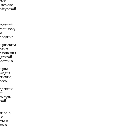
ему
й немало
уйгурской
уровней,
твенному
ую
оследние
дицинским
 этим
отношения
 другой.
остей в
нцию.
аходит
онечно,
ессы,
ходящих
ми
ь суть
окой
дило в
 с
нты и
ию в