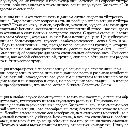
об уйгурах, об их культуре и происхождении. Хотелось бы спросит уйгур
ности, себя кто виноват в таком низком рейтинге уйгуров Казахстана? Э
адресую самому себе.
мнению вина и ответственность в данном случае падает на уйгурскую
нцию. Тогда возникает вопрос: а есть ли вообще интеллигенция у уйгуро
честву? Такая же как у немцев, корейцев, чеченцев, курдов и многих дру
азахстана? Конечно, исключением является элитный этнос – казахи, где с
о отличная в силу наличия государственности. С другой стороны, сложи
 я в этом убежден, отражает нашу с Вами истинную цену. Цену уйгурско
нции за беспомощность, трусость, слабохарактерность, может быть, и за
. Ведь интеллигенция – это, прежде всего, социальная группа, в которую
фессионально занимающиеся сложным умственным трудом (лат. — intelli
мыслящий) обладающие для этого специальным образованием. Существ
нции, как особой общественной, группы, связано с официальным раздел
го и физического труда.
нция превращается в многочисленную социальную группу лишь при
ии определенных этапов цивилизационного роста и развития хозяйстве
) отношений, опосредованного уровнем и качеством мышления по отн
му миру или у народов и стран, не прошедших этой стадии — в процес
х преобразований, что имело место в бывшем Советском Союзе.
нция в любом случае формируется не только как носитель, а главным обр
 духовного, культурного интеллектуального развития. Национальная
нция для вышеперечисленных народов Казахстана, как неотъемлемая час
ской интеллигенции - это своеобразный мозг, без которого этнос не може
я. Давайте вместе попытаемся разобраться, чем отличается мозговой, то е
уальный потенциал у уйгуров Казахстана, в чем его специфика и особенн
овек, я не могу быть до конца объективным при решении таких сложных
 Поэтому к моим высказываниям прошу относиться критически. Начну с т