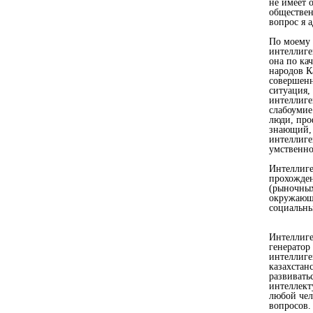
не имеет 
обществен
вопрос я 
По моему 
интеллиге
она по ка
народов К
совершенн
ситуация,
интеллиге
слабоумие
люди, про
знающий, 
интеллиге
умственно
Интеллиге
прохожден
(рыночных
окружающе
социальны
Интеллиге
генератор
интеллиге
казахстан
развиватьс
интеллект
любой чел
вопросов.