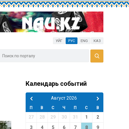
УЙГ
РУС
ENG
КАЗ
Календарь событий
Август 2026
П
В
С
Ч
П
С
В
27
28
29
30
31
1
2
3
4
5
6
7
8
9