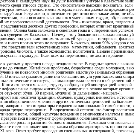
докторов и кандидатов наук на душу населения уйгуры в Казахстане зан
 место среди этносов страны. Это относительно высокий показатель, если 
 уйгуров немало ученых, имена которых известны далеко за пределами р
о зарубежья. Безусловно, к интеллигенции относятся также люди, не об
тепенями, если всю жизнь занимаются умственным трудом, обусловлен
й их профессиональной деятельности. Это - инженеры, врачи, педагоги-
 представителя десятков других профессий, которых отличает креативны
ления. Основа была заложена в советские годы и с переменным успехом
сь в суверенном Казахстане. Почему - то у большинства казахстанских у
ривычку под учеными понимать лишь уйгуроведов – историков, филолог
ов и никто против этого не возражает. К счастью, около 90% уйгуров с 
- это представители естественных наук: математики, сейсмологи, архитек
грономы, биологи, а также экономисты, политологи. Немало признанных
искусства и культуры. Если всех их перечислять, не хватит времени.
 к ученым у простого народа неоднозначное. В трудные времена выжива
му не до ученых. Житейские проблемы, безработица среди молодежи, выс
обучение не позволяют многим родителям вплотную заниматься образова
ей. В интеллектуальном развитии большинство уйгуров Казахстана опира
ные этнические институты, занимающие важное место в общественной 
. К ним относятся махалля, структурообразующей конструкцией которой
 неформальные лидеры жигит-баши, машрапы в основе которых орган
ют отуз-огул (букв. 30 парней, мужчин) (в дальнейшем «машрап»),
руют как носители традиций, обычаев, культурных ценностей, источни
ния общественного мнения и других этнических ценностей на бытовом 
о, машрапы - это индикаторы сохранения национальной самобытности, и
арода трудно переоценить. В определенной степени это фактор воспитан
этических норм, общей культуры поведения с этническим налетом и имею
 превратиться в инструмент формирования основ ментальности,
уального роста и развития бытового мышления. Таковыми они являлись в
Вместе с тем возникает вопрос, каким образом адаптировать ценности м
ХI века. Ответ требует проведения специальных исследований, поскольк