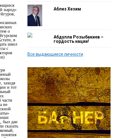
сающиеся
Аблиз Хезим
й народ»
уйгуров,
росанных
анских
атем о
уйгурском
Абдулла Розыбакиев –
стати, в
гордость нации!
цать школ
ссы с
окторов
Все выдающиеся личности
ии)
три
ученый
школы
, заходя
дин и тот
ельный
их
й части
а не
ускной
маты»
ранши
, был дан
ли сказать
акомый,
 понятия