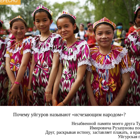
ТЕРЕСНО
Почему уйгуров называют «исчезающим народом»?
Незабвенной памяти моего друга Т
Имировича Рузахунова по
Друг, раскрывая истину, заставляет плакать, а вра
Уйгурская 