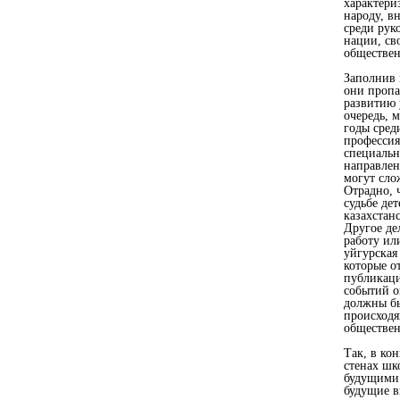
характери
народу, в
среди рук
нации, св
обществе
Заполнив 
они пропа
развитию 
очередь, 
годы сред
профессия
специальн
направлен
могут сло
Отрадно, 
судьбе де
казахстан
Другое де
работу ил
уйгурская
которые от
публикаци
событий о
должны бы
происходя
обществен
Так, в ко
стенах шк
будущими 
будущие в