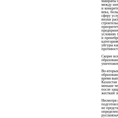
машрапы и
между ним
и конкрет
века, бол
сферу услу
внуки рас
строительс
приоритет
предприим
условиях 
и пренебр
категория
уйгуры ка
противост
Скорее все
образован
уничтоже
Во-вторых
образован
время вып
Казахстан
меньше че
после защ
жесткий э
Несмотря 
подготовл
не предст
определен
русскоязы