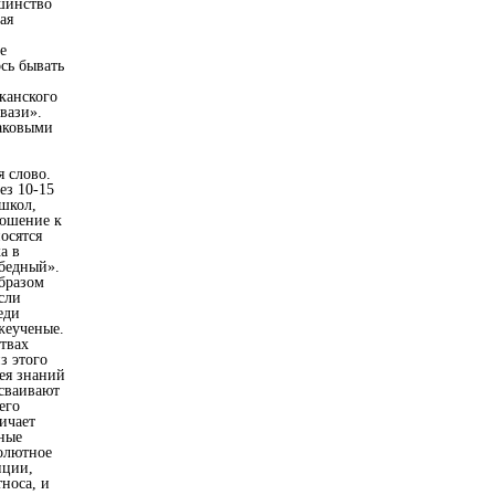
шинство
ая
е
сь бывать
канского
вази».
аковыми
я слово.
ез 10-15
школ,
ношение к
осятся
а в
бедный».
образом
сли
еди
жеученые.
твах
з этого
ея знаний
исваивают
его
ичает
ные
олютное
нции,
носа, и