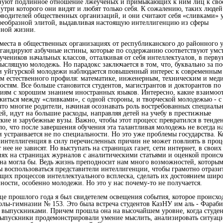
зуют подлинное отношение лжеученых и примыкающих к ним лиц к сво
нутри которого они видят и любят только себя. К сожалению, таких люде
оводителей общественных организаций, и они считают себя «сливками» 
оеобразной элитой, выдавливая настоящую интеллигенцию из сферы
нной жизни.
места в общественных организациях от республиканского до районного 
гандируют азбучные истины, которые по содержанию соответствуют умс
учеников начальных классов, отталкивая от себя интеллектуалов, в перв
мыслящую молодежь. Но парадокс заключается в том, что, буквально за п
и уйгурской молодежи наблюдается повышенный интерес к современным
м естественного профиля: математике, инженерным, техническим и ме
остям. Все больше становится студентов, магистрантов и докторантов по
иям с хорошим знанием иностранных языков. Интересно, какие взаимо
житься между «сливками», с одной стороны, и творческой молодежью - с
что многие родители, начиная осознавать роль востребованных специальн
тей, идут на большие расходы, направляя детей на учебу в престижные
ские и зарубежные вузы. Важно, чтобы этот процесс превратился в тенде
ло, что после завершения обучения эта талантливая молодежь не всегда н
и устраивается не по специальности. Но это уже проблемы государства. К
 интеллигенция в силу перечисленных причин не может повлиять в проц
 нее не зависят. Но выступать на страницах газет, сети интернет, в своих
ях на страницах журналов с аналитическими статьями и оценкой проис
на могла бы. Ведь жизнь преподносит нам много возможностей, которы
 воспользоваться представители интеллигенции, чтобы грамотно отразит
щих процессов интеллектуального всплеска, сделать их достоянием шир
ности, особенно молодежи. Но это у нас почему-то не получается.
нце прошлого года я был свидетелем освещения события, которое происхо
олы-гимназии № 153. Это была встреча студентов КазНУ им аль - Фараби
выпускниками. Причем прошла она на высочайшем уровне, когда студе
ыпускники продемонстрировали умение мыслить, анализировать ситуац