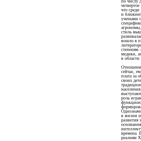
по числу 
четвертое
что среди
и ближнег
учеными с
специфико
агрономы,
стиль мыш
развивала
вошло в п
литератор
степеням 
медики, а
в области 
Отношение
сейчас, е
плата за 
своих дет
традицион
населения
выступают
роль игра
функциони
формирова
Однозначн
в жизни н
развития 
основания
интеллект
времена. 
реалиям Х