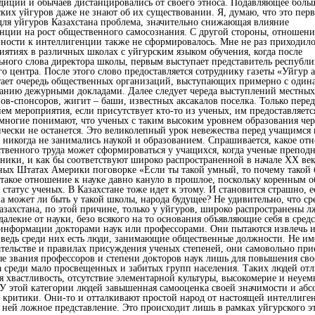
адиций и обычаев дистанцировались от своего этноса. Подавляющее боль
ских уйгуров даже не знают об их существовании. Я, думаю, что это перв
для уйгуров Казахстана проблема, значительно снижающая влияние
нции на рост общественного самосознания. С другой стороны, отношени
ности к интеллигенции также не сформировалось. Мне не раз приходило
иятиях в различных школах с уйгурским языком обучения, когда после
ьного слова директора школы, первым выступает представитель республи
го центра. После этого слово предоставляется сотруднику газеты «Уйгур а
тает очередь общественных организаций, выступающих примерно с один
анию дежурными докладами. Далее следует череда выступлений местных
ов-спонсоров, жигит – баши, известных аксакалов поселка. Только перед
ем мероприятия, если присутствует кто-то из ученых, им предоставляетс
многие понимают, что ученых с таким высоким уровнем образования чер
ически не останется. Это великолепный урок невежества перед учащимся 
 никогда не занимались наукой и образованием. Спрашивается, какое от
твенного труда может сформироваться у учащихся, когда ученые преподн
чники, и как бы соответствуют широко распространенной в начале ХХ век
ых Штатах Америки поговорке «Если ты такой умный, то почему такой 
 такое отношение к науке давно кануло в прошлое, поскольку коренным 
 статус ученых. В Казахстане тоже идет к этому. И становится страшно, е
 а может ли быть у такой школы, народа будущее? Не удивительно, что ср
азахстана, по этой причине, только у уйгуров, широко распространены л
далекие от науки, безо всякого на то основания объявляющие себя в средс
информации докторами наук или профессорами. Они пытаются извлечь и
 ведь среди них есть люди, занимающие общественные должности. Не им
ательстве и правилах присуждения ученых степеней, они самовольно пр
ые звания профессоров и степени докторов наук лишь для повышения сво
а среди мало просвещенных и забитых групп населения. Таких людей отл
я хвастливость, отсутствие элементарной культуры, высокомерие и неуем
У этой категории людей завышенная самооценка своей значимости и абс
 критики. Они-то и отталкивают простой народ от настоящей интеллиге
о ней ложное представление. Это происходит лишь в рамках уйгурского эт