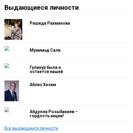
Выдающиеся личности
Рашида Рахманова
Муһәммәд Салиһ
Гулинур была и
остается нашей
гордостью
Аблиз Хезим
Абдулла Розыбакиев –
гордость нации!
Все выдающиеся личности