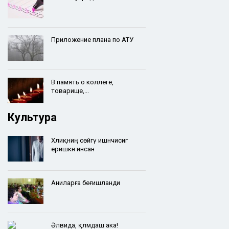
Приложение плана по АТУ
В память о коллеге,
товарище,...
Культура
Хәлиқниң сөйгү ишәнчисигә
еришкән инсан
Аниларға беғишланди
Әлвида, қәләмдаш ака!