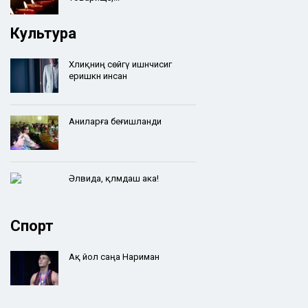
Культура
Хәлиқниң сөйгү ишәнчисигә
еришкән инсан
Аниларға беғишланди
Әлвида, қәләмдаш ака!
Спорт
Ақ йол саңа Нариман