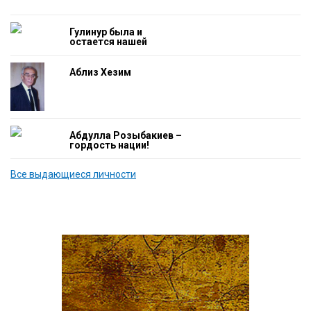
Гулинур была и
остается нашей
гордостью
Аблиз Хезим
Абдулла Розыбакиев –
гордость нации!
Все выдающиеся личности