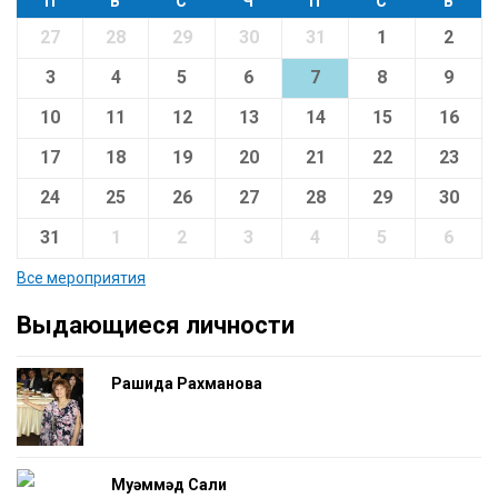
П
В
С
Ч
П
С
В
27
28
29
30
31
1
2
3
4
5
6
7
8
9
10
11
12
13
14
15
16
17
18
19
20
21
22
23
24
25
26
27
28
29
30
31
1
2
3
4
5
6
Все мероприятия
Выдающиеся личности
Рашида Рахманова
Муһәммәд Салиһ