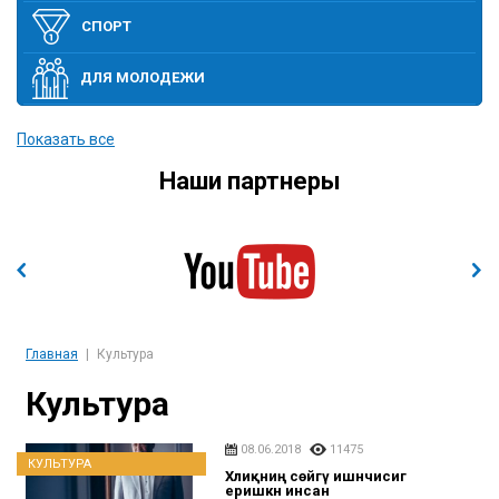
СПОРТ
ДЛЯ МОЛОДЕЖИ
ПОЛИТИКА
Показать все
Наши партнеры
ЭТО ИНТЕРЕСНО
ЭКОНОМИКА И ВЫСОКИЕ ТЕХНОЛОГИИ
СОБЫТИЯ
Главная
Культура
Культура
08.06.2018
11475
КУЛЬТУРА
Хәлиқниң сөйгү ишәнчисигә
еришкән инсан