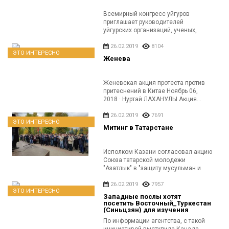
Всемирный конгресс уйгуров
приглашает руководителей
уйгурских организаций, ученых,
деятелей культуры и искусства,
исламского духовенства,...
26.02.2019
8104
ЭТО ИНТЕРЕСНО
Женева
Женевская акция протеста против
притеснений в Китае Ноябрь 06,
2018 · Нуртай ЛАХАНУЛЫ Акция...
26.02.2019
7691
ЭТО ИНТЕРЕСНО
Митинг в Татарстане
Исполком Казани согласовал акцию
Союза татарской молодежи
"Азатлык" в "защиту мусульман и
тюркских народов...
26.02.2019
7957
ЭТО ИНТЕРЕСНО
Западные послы хотят
посетить Восточный_Туркестан
(Синьцзян) для изучения
ситуации с уйгурами
По информации агентства, с такой
инициативой выступила Канада