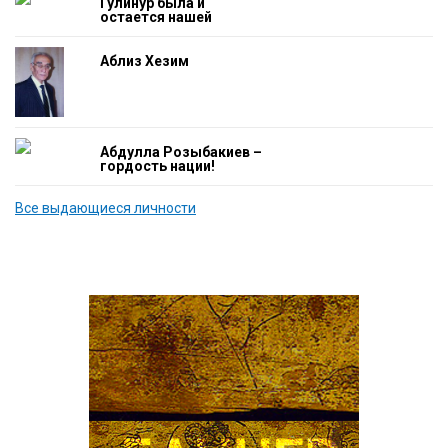
Гулинур была и
остается нашей
гордостью
Аблиз Хезим
Абдулла Розыбакиев –
гордость нации!
Все выдающиеся личности