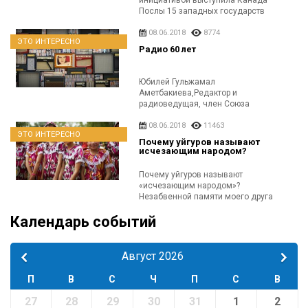
Послы 15 западных государств
запросили встречу...
08.06.2018
8774
ЭТО ИНТЕРЕСНО
Радио 60 лет
Юбилей Гульжамал
Аметбакиева,Редактор и
радиоведущая, член Союза
журналистов РК. Радиовещания на
уйгурском языке...
08.06.2018
11463
ЭТО ИНТЕРЕСНО
Почему уйгуров называют
исчезающим народом?
Почему уйгуров называют
«исчезающим народом»?
Незабвенной памяти моего друга
Турганжана Имировича Рузахунова
Календарь событий
посвящаетсяДруг,...
Август 2026
П
В
С
Ч
П
С
В
27
28
29
30
31
1
2