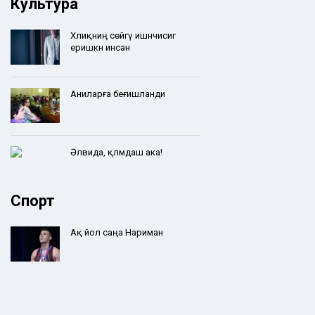
Культура
Хәлиқниң сөйгү ишәнчисигә
еришкән инсан
Аниларға беғишланди
Әлвида, қәләмдаш ака!
Спорт
Ақ йол саңа Нариман