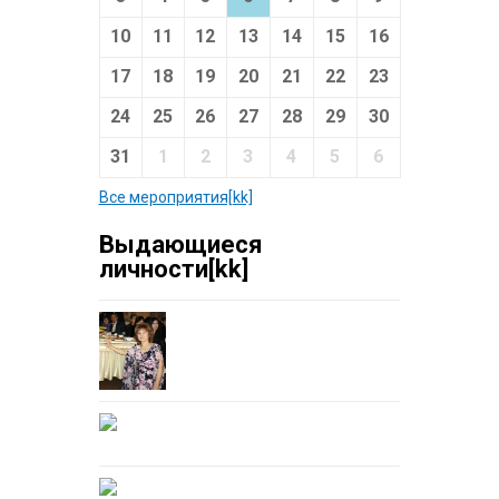
10
11
12
13
14
15
16
17
18
19
20
21
22
23
24
25
26
27
28
29
30
31
1
2
3
4
5
6
Все мероприятия[kk]
Выдающиеся
личности[kk]