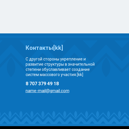
Контакты[kk]
С другой стороны укрепление и
развитие структуры в значительной
степени обуславливает создание
систем массового участия.[kk]
8 707 379 49 18
name-mail@gmail.com