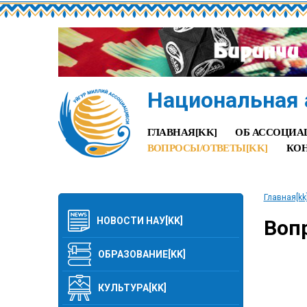
Национальная 
ГЛАВНАЯ[KK]
ОБ АССОЦИА
ВОПРОСЫ/ОТВЕТЫ[KK]
КОН
Главная[kk
НОВОСТИ НАУ[KK]
Воп
ОБРАЗОВАНИЕ[KK]
КУЛЬТУРА[KK]