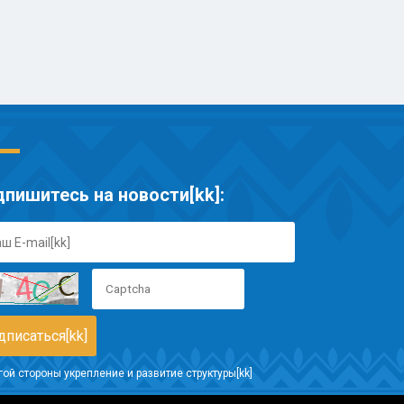
пишитесь на новости[kk]:
гой стороны укрепление и развитие структуры[kk]