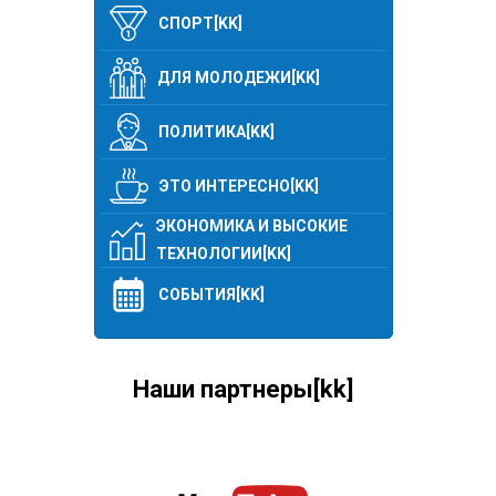
СПОРТ[KK]
ДЛЯ МОЛОДЕЖИ[KK]
ПОЛИТИКА[KK]
ЭТО ИНТЕРЕСНО[KK]
ЭКОНОМИКА И ВЫСОКИЕ
ТЕХНОЛОГИИ[KK]
СОБЫТИЯ[KK]
Наши партнеры[kk]