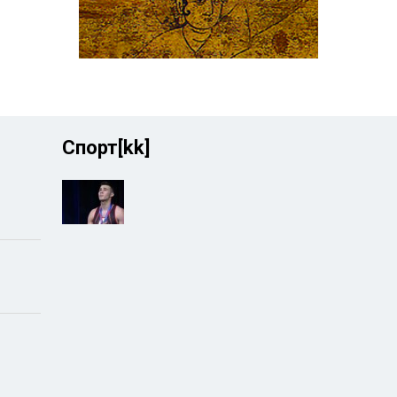
Спорт[kk]