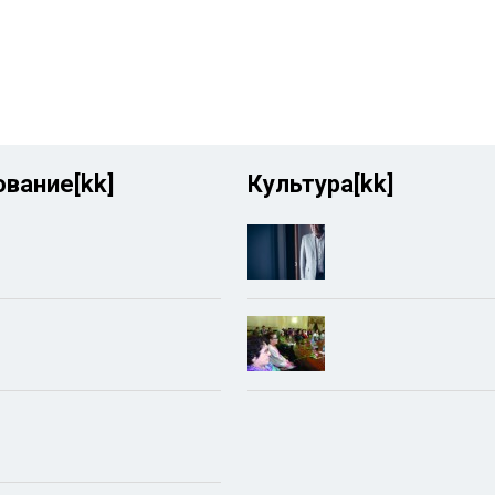
вание[kk]
Культура[kk]