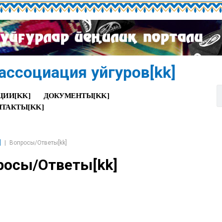
ассоциация уйгуров[kk]
ЦИИ[KK]
ДОКУМЕНТЫ[KK]
ТАКТЫ[KK]
]
Вопросы/Ответы[kk]
росы/Ответы[kk]