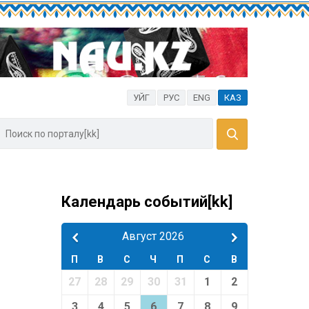
УЙГ
РУС
ENG
КАЗ
Календарь событий[kk]
Август 2026
П
В
С
Ч
П
С
В
27
28
29
30
31
1
2
3
4
5
6
7
8
9