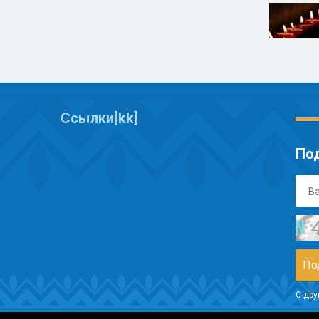
Ссылки[kk]
Под
С дру