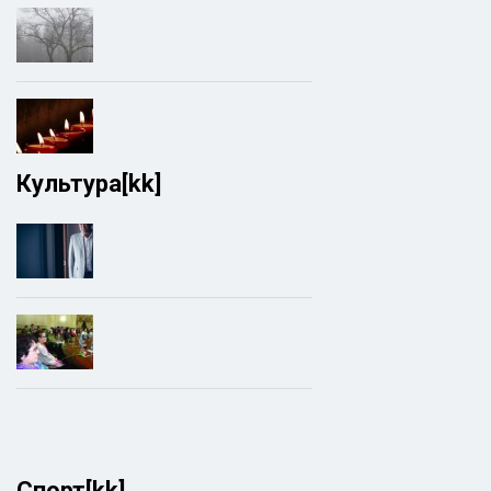
Культура[kk]
Спорт[kk]