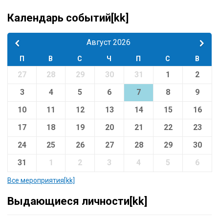
Календарь событий[kk]
Август 2026
П
В
С
Ч
П
С
В
27
28
29
30
31
1
2
3
4
5
6
7
8
9
10
11
12
13
14
15
16
17
18
19
20
21
22
23
24
25
26
27
28
29
30
31
1
2
3
4
5
6
Все мероприятия[kk]
Выдающиеся личности[kk]