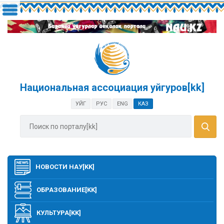
Национальная ассоциация уйгуров[kk]
УЙГ
РУС
ENG
КАЗ
НОВОСТИ НАУ[KK]
ОБРАЗОВАНИЕ[KK]
КУЛЬТУРА[KK]