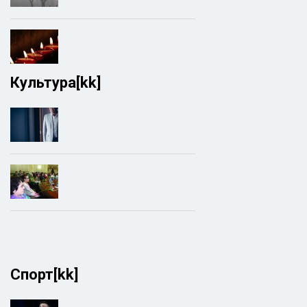
Культура[kk]
Спорт[kk]