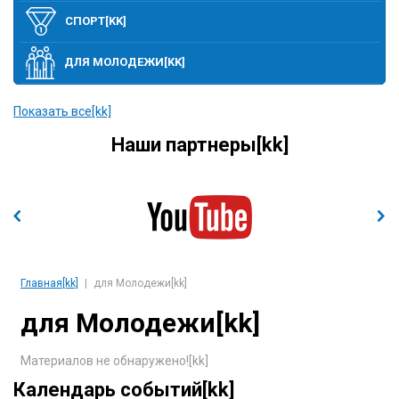
СПОРТ[KK]
ДЛЯ МОЛОДЕЖИ[KK]
ПОЛИТИКА[KK]
Показать все[kk]
Наши партнеры[kk]
ЭТО ИНТЕРЕСНО[KK]
ЭКОНОМИКА И ВЫСОКИЕ ТЕХНОЛОГИИ[KK]
СОБЫТИЯ[KK]
Главная[kk]
для Молодежи[kk]
для Молодежи[kk]
Материалов не обнаружено![kk]
Календарь событий[kk]