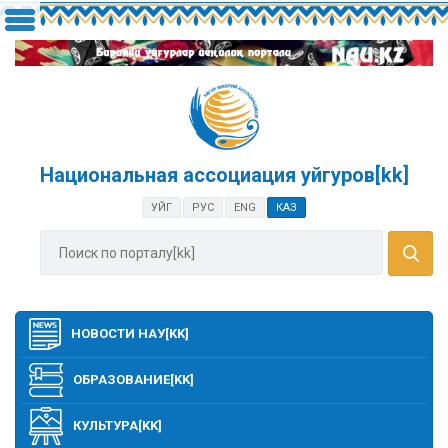
Национальная ассоциация уйгуров[kk]
УЙГ
РУС
ENG
КАЗ
НОВОСТИ НАУ[KK]
ОБРАЗОВАНИЕ[KK]
КУЛЬТУРА[KK]