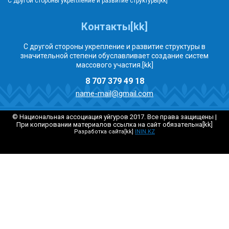
С другой стороны укрепление и развитие структуры[kk]
Контакты[kk]
С другой стороны укрепление и развитие структуры в
значительной степени обуславливает создание систем
массового участия.[kk]
8 707 379 49 18
name-mail@gmail.com
© Национальная ассоциация уйгуров 2017. Все права защищены |
При копировании материалов ссылка на сайт обязательна[kk]
Разработка сайта[kk]
ININ.KZ