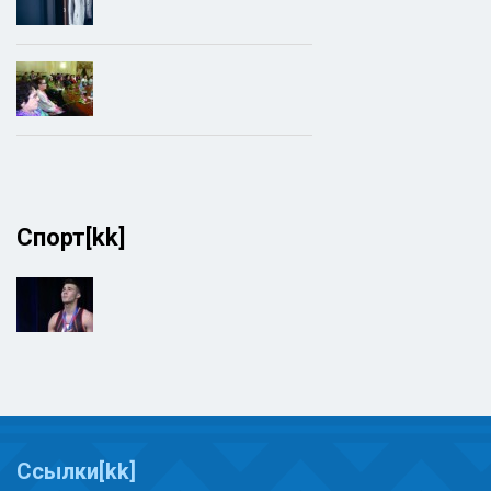
Спорт[kk]
Ссылки[kk]