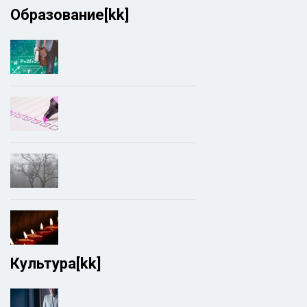
Образование[kk]
Культура[kk]