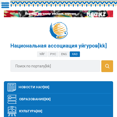
Национальная ассоциация уйгуров[kk]
УЙГ
РУС
ENG
КАЗ
НОВОСТИ НАУ[KK]
ОБРАЗОВАНИЕ[KK]
КУЛЬТУРА[KK]