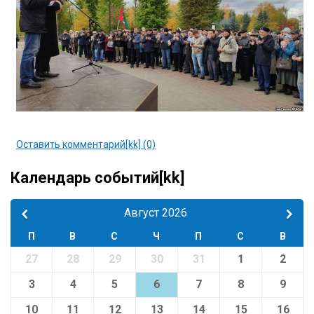
Оставить комментарий[kk] (0)
Календарь событий[kk]
Август 2026
П
В
С
Ч
П
С
В
27
28
29
30
31
1
2
3
4
5
6
7
8
9
10
11
12
13
14
15
16