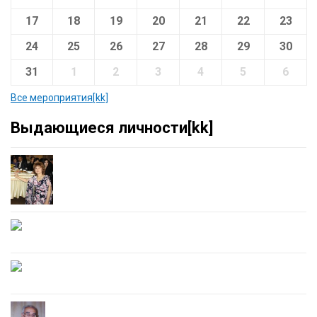
17
18
19
20
21
22
23
24
25
26
27
28
29
30
31
1
2
3
4
5
6
Все мероприятия[kk]
Выдающиеся личности[kk]