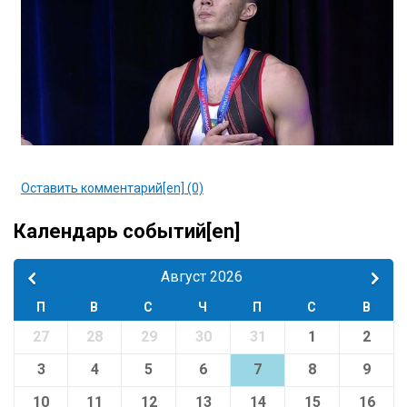
Оставить комментарий[en] (0)
Календарь событий[en]
Август 2026
П
В
С
Ч
П
С
В
27
28
29
30
31
1
2
3
4
5
6
7
8
9
10
11
12
13
14
15
16