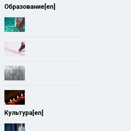
Образование[en]
Культура[en]