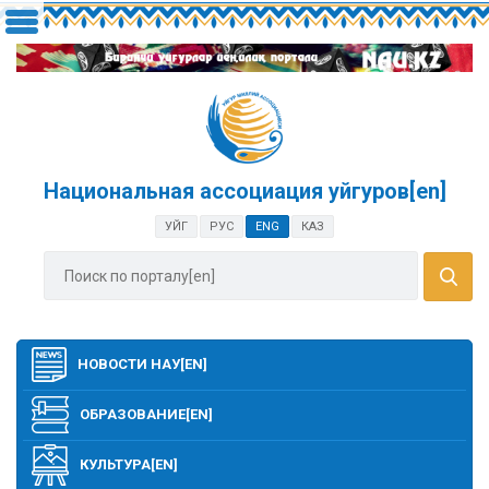
Национальная ассоциация уйгуров[en]
УЙГ
РУС
ENG
КАЗ
НОВОСТИ НАУ[EN]
ОБРАЗОВАНИЕ[EN]
КУЛЬТУРА[EN]