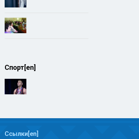
Спорт[en]
Ссылки[en]