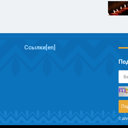
Ссылки[en]
Под
С дру