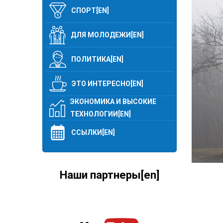
СПОРТ[EN]
ДЛЯ МОЛОДЕЖИ[EN]
ПОЛИТИКА[EN]
ЭТО ИНТЕРЕСНО[EN]
ЭКОНОМИКА И ВЫСОКИЕ
ТЕХНОЛОГИИ[EN]
ССЫЛКИ[EN]
Наши партнеры[en]