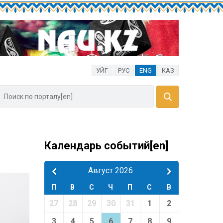
УЙГ
РУС
ENG
КАЗ
Календарь событий[en]
Август 2026
П
В
С
Ч
П
С
В
27
28
29
30
31
1
2
3
4
5
6
7
8
9