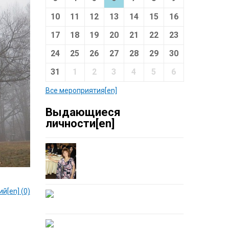
10
11
12
13
14
15
16
17
18
19
20
21
22
23
24
25
26
27
28
29
30
31
1
2
3
4
5
6
Все мероприятия[en]
Выдающиеся
личности[en]
й[en] (0)