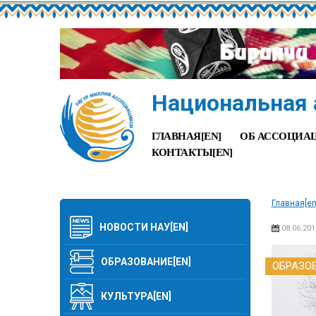
Национальная 
ГЛАВНАЯ[EN]
ОБ АССОЦИАЦ
КОНТАКТЫ[EN]
Главная[en
НОВОСТИ НАУ[EN]
08.06.201
ОБРАЗОВАНИЕ[EN]
ОБРАЗОВ
КУЛЬТУРА[EN]