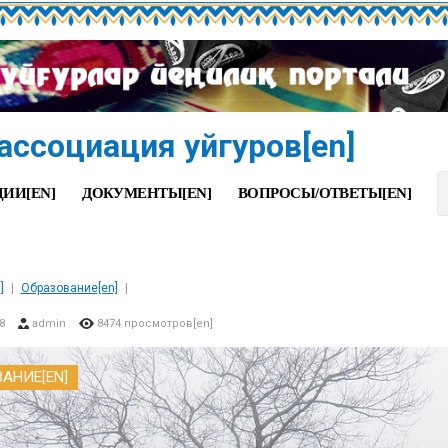
ассоциация уйгуров[en]
ИИ[EN]
ДОКУМЕНТЫ[EN]
ВОПРОСЫ/ОТВЕТЫ[EN]
]
Образование[en]
8
admin
8474 просмотров[en]
АНИЕ[EN]