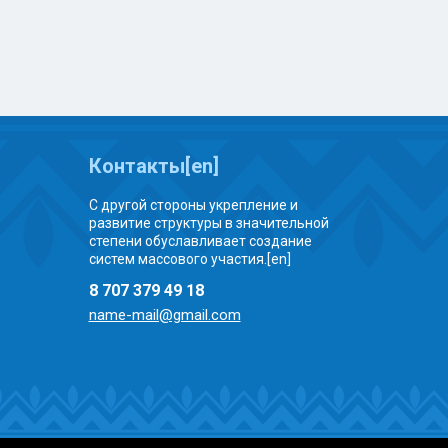
Контакты[en]
С другой стороны укрепление и
развитие структуры в значительной
степени обуславливает создание
систем массового участия.[en]
8 707 379 49 18
name-mail@gmail.com