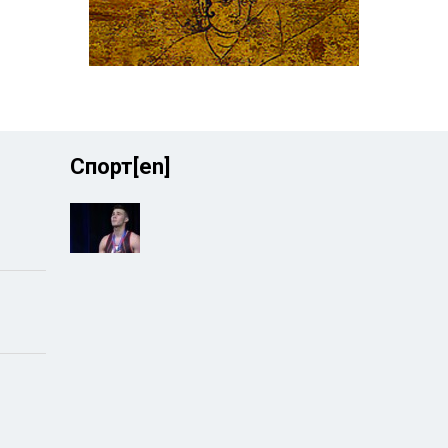
Спорт[en]