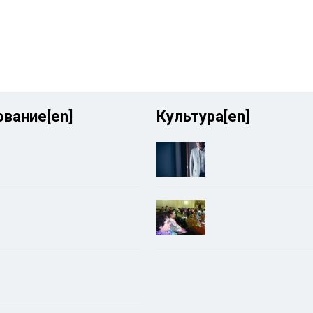
вание[en]
Культура[en]