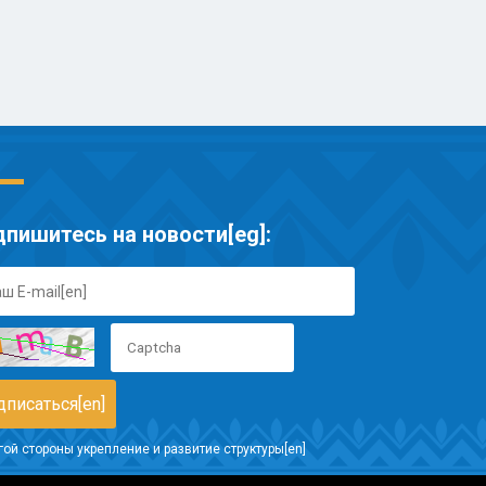
пишитесь на новости[eg]:
гой стороны укрепление и развитие структуры[en]