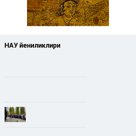
НАУ йениликлири