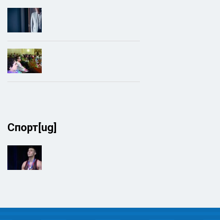
Спорт[ug]