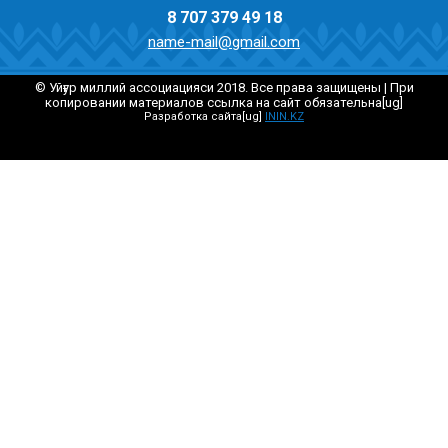
8 707 379 49 18
name-mail@gmail.com
© Уйғур миллий ассоциацияси 2018. Все права защищены | При
копировании материалов ссылка на сайт обязательна[ug]
Разработка сайта[ug]
ININ.KZ