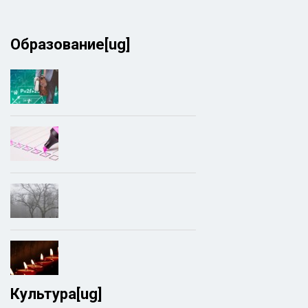
Образование[ug]
Культура[ug]