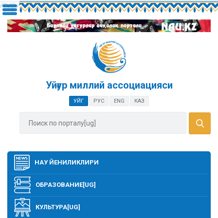
Уйғур миллий ассоциацияси
УЙГ
РУС
ENG
КАЗ
НАУ ЙЕНИЛИКЛИРИ
ОБРАЗОВАНИЕ[UG]
КУЛЬТУРА[UG]