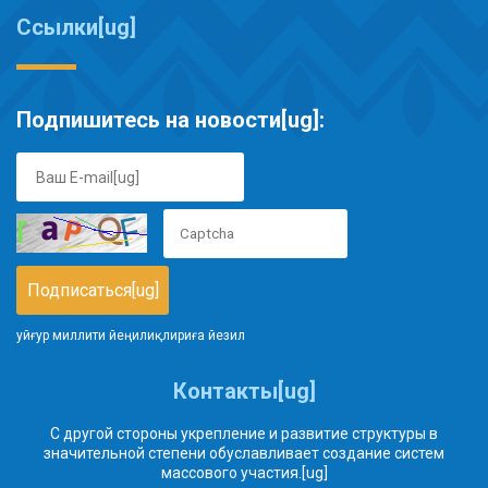
Ссылки[ug]
Подпишитесь на новости[ug]:
уйғур миллити йеңилиқлириға йезил
Контакты[ug]
С другой стороны укрепление и развитие структуры в
значительной степени обуславливает создание систем
массового участия.[ug]