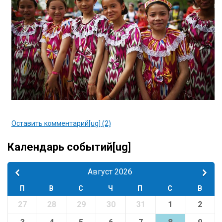
Оставить комментарий[ug] (2)
Календарь событий[ug]
Август 2026
П
В
С
Ч
П
С
В
27
28
29
30
31
1
2