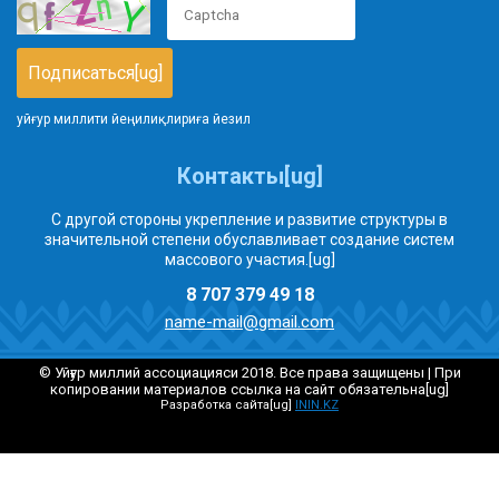
уйғур миллити йеңилиқлириға йезил
Контакты[ug]
С другой стороны укрепление и развитие структуры в
значительной степени обуславливает создание систем
массового участия.[ug]
8 707 379 49 18
name-mail@gmail.com
© Уйғур миллий ассоциацияси 2018. Все права защищены | При
копировании материалов ссылка на сайт обязательна[ug]
Разработка сайта[ug]
ININ.KZ