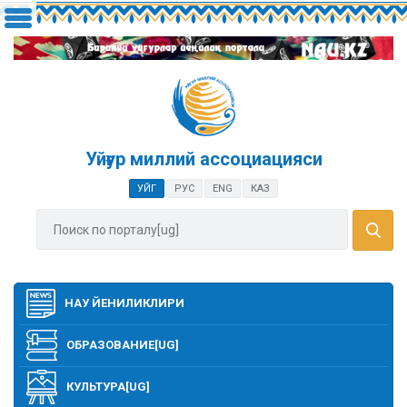
Уйғур миллий ассоциацияси
УЙГ
РУС
ENG
КАЗ
НАУ ЙЕНИЛИКЛИРИ
ОБРАЗОВАНИЕ[UG]
КУЛЬТУРА[UG]