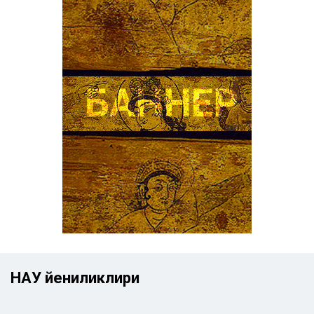
НАУ йениликлири