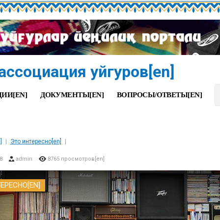
ассоциация уйгуров[en]
ИИ[EN]
ДОКУМЕНТЫ[EN]
ВОПРОСЫ/ОТВЕТЫ[EN]
]
Это интересно[en]
8
admin
8765 просмотров[en]
ЕРЕСНО[EN]