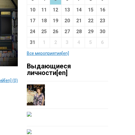
10
11
12
13
14
15
16
17
18
19
20
21
22
23
24
25
26
27
28
29
30
31
1
2
3
4
5
6
Все мероприятия[en]
Выдающиеся
личности[en]
й[en] (0)