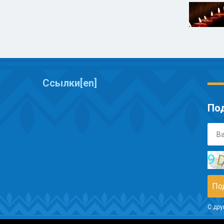
Ссылки[en]
Под
С дру