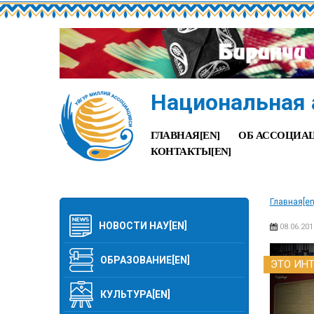
Национальная 
ГЛАВНАЯ[EN]
ОБ АССОЦИАЦ
КОНТАКТЫ[EN]
Главная[en
НОВОСТИ НАУ[EN]
08.06.201
ОБРАЗОВАНИЕ[EN]
ЭТО ИНТ
КУЛЬТУРА[EN]