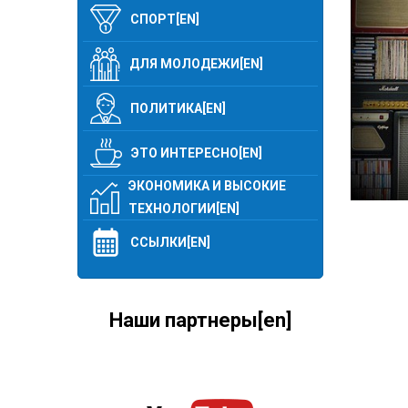
СПОРТ[EN]
ДЛЯ МОЛОДЕЖИ[EN]
ПОЛИТИКА[EN]
ЭТО ИНТЕРЕСНО[EN]
ЭКОНОМИКА И ВЫСОКИЕ
ТЕХНОЛОГИИ[EN]
ССЫЛКИ[EN]
Наши партнеры[en]