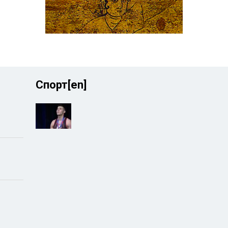
Спорт[en]