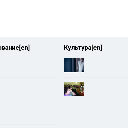
вание[en]
Культура[en]