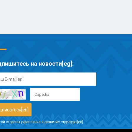
пишитесь на новости[eg]:
гой стороны укрепление и развитие структуры[en]