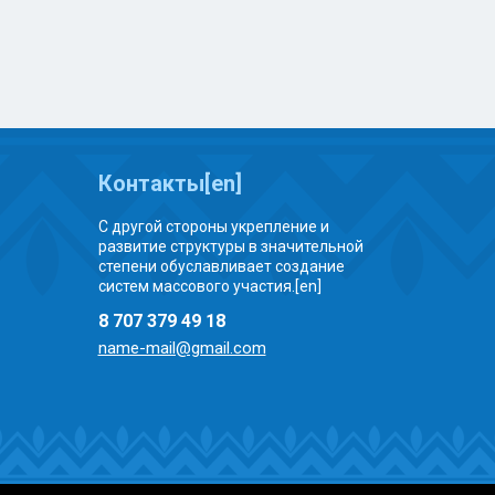
Контакты[en]
С другой стороны укрепление и
развитие структуры в значительной
степени обуславливает создание
систем массового участия.[en]
8 707 379 49 18
name-mail@gmail.com