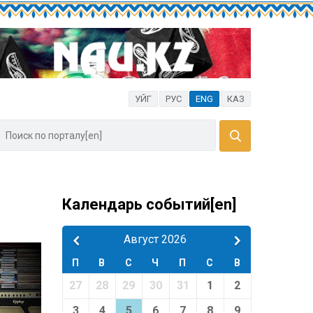
УЙГ
РУС
ENG
КАЗ
Календарь событий[en]
Август 2026
П
В
С
Ч
П
С
В
27
28
29
30
31
1
2
3
4
5
6
7
8
9