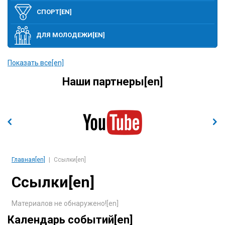
СПОРТ[EN]
ДЛЯ МОЛОДЕЖИ[EN]
ПОЛИТИКА[EN]
Показать все[en]
Наши партнеры[en]
ЭТО ИНТЕРЕСНО[EN]
ЭКОНОМИКА И ВЫСОКИЕ ТЕХНОЛОГИИ[EN]
ССЫЛКИ[EN]
Главная[en]
Ссылки[en]
Ссылки[en]
Материалов не обнаружено![en]
Календарь событий[en]