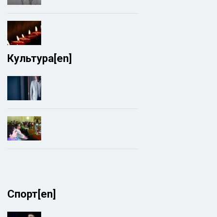
Культура[en]
Спорт[en]