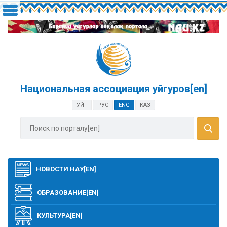
Национальная ассоциация уйгуров[en]
УЙГ
РУС
ENG
КАЗ
НОВОСТИ НАУ[EN]
ОБРАЗОВАНИЕ[EN]
КУЛЬТУРА[EN]