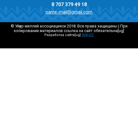
8 707 379 49 18
name-mail@gmail.com
© Уйғур миллий ассоциацияси 2018. Все права защищены | При
копировании материалов ссылка на сайт обязательна[ug]
Разработка сайта[ug]
ININ.KZ