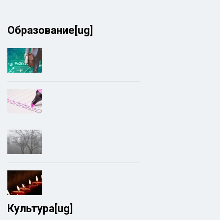
Образование[ug]
Культура[ug]