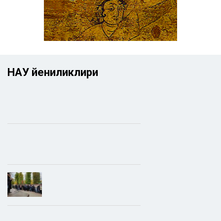
НАУ йениликлири