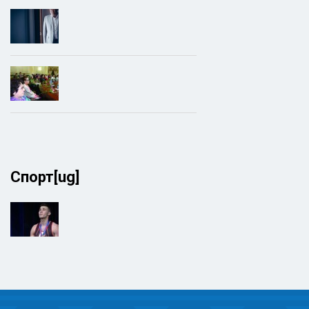
Спорт[ug]