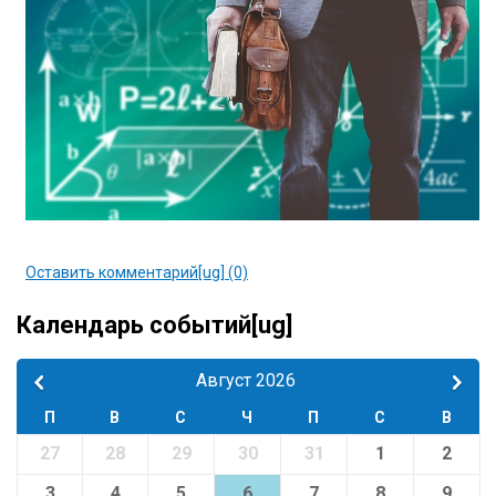
Оставить комментарий[ug] (0)
Календарь событий[ug]
Август 2026
П
В
С
Ч
П
С
В
27
28
29
30
31
1
2
3
4
5
6
7
8
9