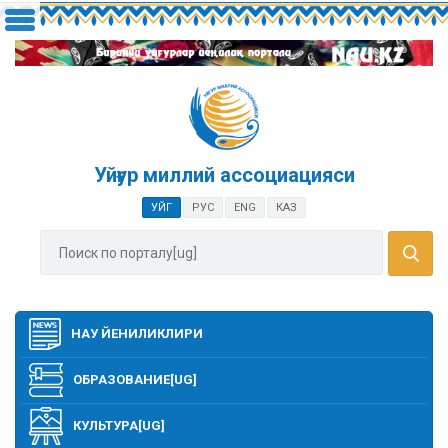
Уйғур миллий ассоциацияси
УЙГ
РУС
ENG
КАЗ
НАУ ЙЕНИЛИКЛИРИ
ОБРАЗОВАНИЕ[UG]
КУЛЬТУРА[UG]