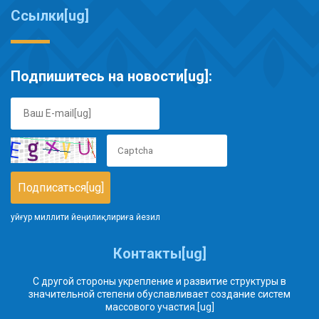
Ссылки[ug]
Подпишитесь на новости[ug]:
уйғур миллити йеңилиқлириға йезил
Контакты[ug]
С другой стороны укрепление и развитие структуры в
значительной степени обуславливает создание систем
массового участия.[ug]