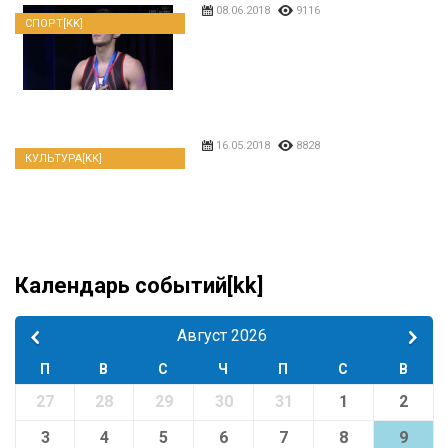
08.06.2018
9116
СПОРТ[KK]
16.05.2018
8828
КУЛЬТУРА[KK]
Календарь событий[kk]
Август 2026
П
В
С
Ч
П
С
В
27
28
29
30
31
1
2
3
4
5
6
7
8
9