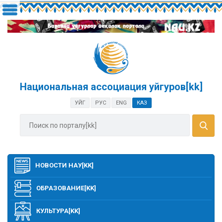
Национальная ассоциация уйгуров[kk]
УЙГ
РУС
ENG
КАЗ
НОВОСТИ НАУ[KK]
ОБРАЗОВАНИЕ[KK]
КУЛЬТУРА[KK]