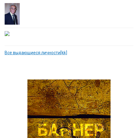
Все выдающиеся личности[kk]