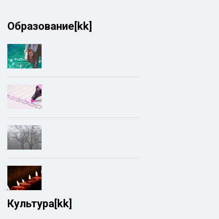
Образование[kk]
Культура[kk]